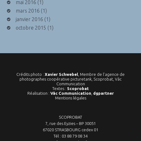
mai 2016
(1)
mars 2016
(1)
janvier 2016
(1)
octobre 2015
(1)
Crédits photo :
Xavier Schwebel
, Membre de l’agence de
photographes coopérative picturetank, Scoprobat, Vâc
Communication
Textes :
Scoprobat
Réalisation :
Vâc Communication
,
dgpartner
Mentions légales
SCOPROBAT
7, rue des Eyzies – BP 30051
67020 STRASBOURG cedex 01
Tél : 03 88 79 08 34